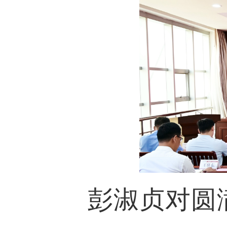
彭淑贞对圆