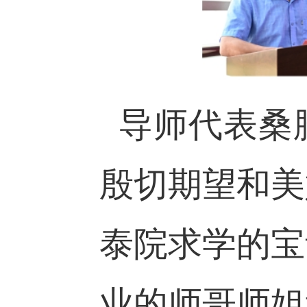
导师代表桑
殷切期望和美
泰院求学的宝
业的师哥师姐